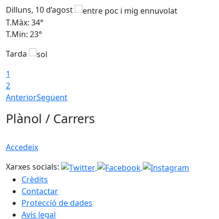
Dilluns, 10 d’agost
D
T.Màx: 34°
T
T.Min: 23°
T
Tarda
T
1
2
Anterior
Següent
Plànol / Carrers
Accedeix
Xarxes socials:
Crèdits
Contactar
Protecció de dades
Avís legal