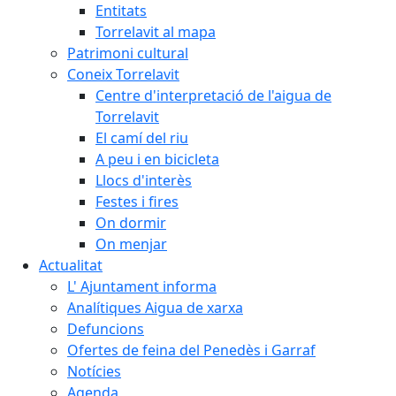
Entitats
Torrelavit al mapa
Patrimoni cultural
Coneix Torrelavit
Centre d'interpretació de l'aigua de
Torrelavit
El camí del riu
A peu i en bicicleta
Llocs d'interès
Festes i fires
On dormir
On menjar
Actualitat
L' Ajuntament informa
Analítiques Aigua de xarxa
Defuncions
Ofertes de feina del Penedès i Garraf
Notícies
Agenda