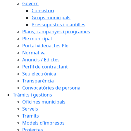
Govern
Consistori
Grups municipals
Pressupostos i plantilles
Plans, campanyes i programes
Ple municipal
Portal videoactes Ple
Normativa
Anuncis / Edictes
Perfil de contractant
Seu electrònica
Transparència
Convocatòries de personal
Tràmits i gestions
Oficines municipals
Serveis
Tràmits
Models d'impresos
Projectes