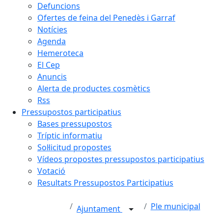
Defuncions
Ofertes de feina del Penedès i Garraf
Notícies
Agenda
Hemeroteca
El Cep
Anuncis
Alerta de productes cosmètics
Rss
Pressupostos participatius
Bases pressupostos
Tríptic informatiu
Sol·licitud propostes
Vídeos propostes pressupostos participatius
Votació
Resultats Pressupostos Participatius
Ple municipal
Ajuntament