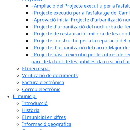
- Ampliació del Projecte executiu per a l’asfal
- Projecte executiu per a l'asfaltatge del Camí
- Aprovació inicial Projecte d'urbanització nu
- Projecte d'urbanització del nucli urbà de Te
- Projecte de restauració i millora de les con
- Projecte constructiu per a la reparació del 
- Projecte d'urbanització del carrer Major des 
- Projecte bàsic i executiu per les obres de re
parc de la font de les pubilles i la creació d
El meu espai
Verificació de documents
Factura electrònica
Correu electrònic
El municipi
Introducció
Història
El municipi en xifres
Informació geogràfica