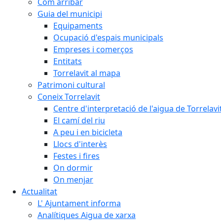
Com arribar
Guia del municipi
Equipaments
Ocupació d'espais municipals
Empreses i comerços
Entitats
Torrelavit al mapa
Patrimoni cultural
Coneix Torrelavit
Centre d'interpretació de l'aigua de Torrelavi
El camí del riu
A peu i en bicicleta
Llocs d'interès
Festes i fires
On dormir
On menjar
Actualitat
L' Ajuntament informa
Analítiques Aigua de xarxa