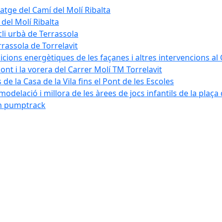
tatge del Camí del Molí Ribalta
 del Molí Ribalta
cli urbà de Terrassola
rrassola de Torrelavit
dicions energètiques de les façanes i altres intervencions al
pont i la vorera del Carrer Molí TM Torrelavit
de la Casa de la Vila fins el Pont de les Escoles
modelació i millora de les àrees de jocs infantils de la plaça
´un pumptrack