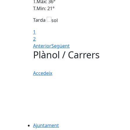
T.Màx: 36°
T.Min: 21°
Tarda
1
2
Anterior
Següent
Plànol / Carrers
Accedeix
Ajuntament