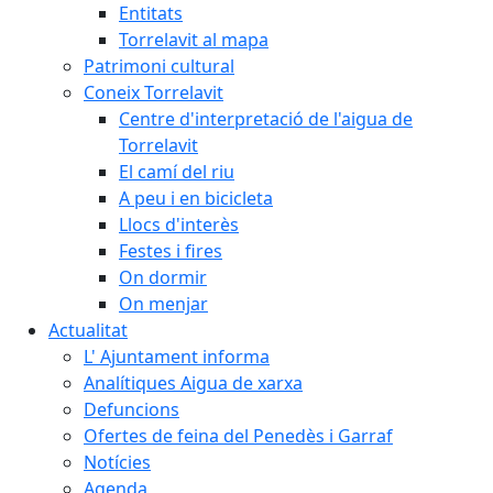
Entitats
Torrelavit al mapa
Patrimoni cultural
Coneix Torrelavit
Centre d'interpretació de l'aigua de
Torrelavit
El camí del riu
A peu i en bicicleta
Llocs d'interès
Festes i fires
On dormir
On menjar
Actualitat
L' Ajuntament informa
Analítiques Aigua de xarxa
Defuncions
Ofertes de feina del Penedès i Garraf
Notícies
Agenda