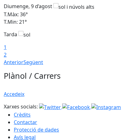
Diumenge, 9 d’agost
D
T.Màx: 36°
T
T.Min: 21°
T
Tarda
T
1
2
Anterior
Següent
Plànol / Carrers
Accedeix
Xarxes socials:
Crèdits
Contactar
Protecció de dades
Avís legal