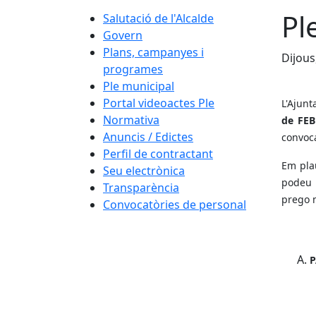
Pl
Salutació de l'Alcalde
Govern
Plans, campanyes i
Dijous
programes
Ple municipal
Portal videoactes Ple
L'Ajunt
Normativa
de FE
Anuncis / Edictes
convoca
Perfil de contractant
Em pla
Seu electrònica
podeu e
Transparència
prego 
Convocatòries de personal
P