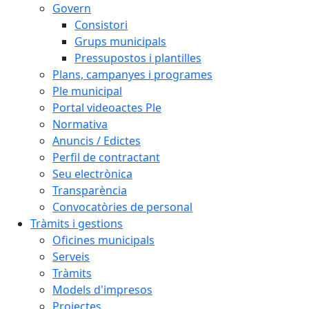
Govern
Consistori
Grups municipals
Pressupostos i plantilles
Plans, campanyes i programes
Ple municipal
Portal videoactes Ple
Normativa
Anuncis / Edictes
Perfil de contractant
Seu electrònica
Transparència
Convocatòries de personal
Tràmits i gestions
Oficines municipals
Serveis
Tràmits
Models d'impresos
Projectes