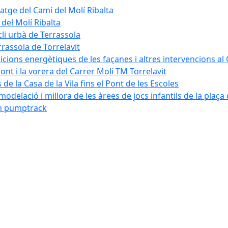
tatge del Camí del Molí Ribalta
 del Molí Ribalta
cli urbà de Terrassola
rrassola de Torrelavit
dicions energètiques de les façanes i altres intervencions al
pont i la vorera del Carrer Molí TM Torrelavit
de la Casa de la Vila fins el Pont de les Escoles
modelació i millora de les àrees de jocs infantils de la plaça
´un pumptrack