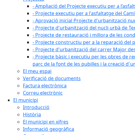
- Ampliació del Projecte executiu per a l’asfal
- Projecte executiu per a l'asfaltatge del Camí
- Aprovació inicial Projecte d'urbanització nu
- Projecte d'urbanització del nucli urbà de Te
- Projecte de restauració i millora de les con
- Projecte constructiu per a la reparació del 
- Projecte d'urbanització del carrer Major des 
- Projecte bàsic i executiu per les obres de re
parc de la font de les pubilles i la creació d
El meu espai
Verificació de documents
Factura electrònica
Correu electrònic
El municipi
Introducció
Història
El municipi en xifres
Informació geogràfica