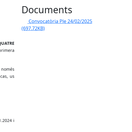
Documents
Convocatòria Ple 24/02/2025
(697.72KB)
QUATRE
 primera
e només
 cas, us
1.2024 i