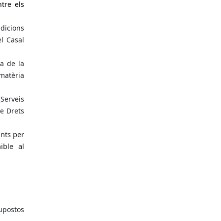
ntre els
ndicions
el Casal
a de la
 matèria
(Serveis
e Drets
unts per
ible al
postos