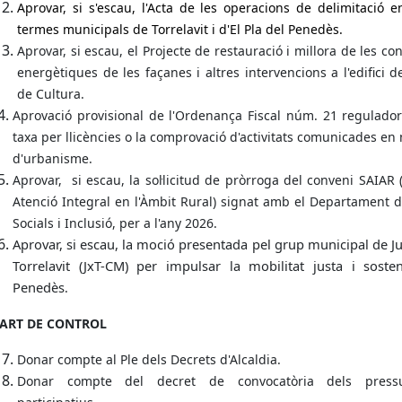
Aprovar, si s'escau, l'Acta de les operacions de delimitació e
termes municipals de Torrelavit i d'El Pla del Penedès.
Aprovar, si escau, el Projecte de restauració i millora de les co
energètiques de les façanes i altres intervencions a l'edifici d
de Cultura.
Aprovació provisional de l'Ordenança Fiscal núm. 21 regulador
taxa per llicències o la comprovació d'activitats comunicades en
d'urbanisme.
Aprovar, si escau, la sol·licitud de pròrroga del conveni SAIAR 
Atenció Integral en l'Àmbit Rural) signat amb el Departament d
Socials i Inclusió, per a l'any 2026.
Aprovar, si escau, la moció presentada pel grup municipal de J
Torrelavit (JxT-CM) per impulsar la mobilitat justa i sosten
Penedès
.
ART DE CONTROL
Donar compte al Ple dels Decrets d'Alcaldia.
Donar compte del decret de convocatòria dels pressu