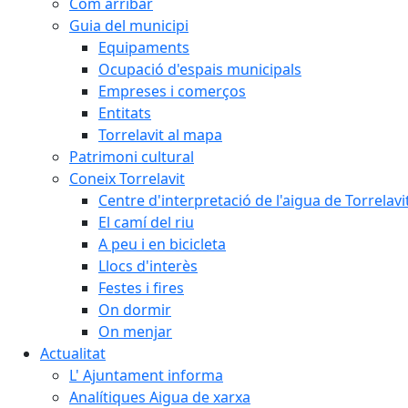
Com arribar
Guia del municipi
Equipaments
Ocupació d'espais municipals
Empreses i comerços
Entitats
Torrelavit al mapa
Patrimoni cultural
Coneix Torrelavit
Centre d'interpretació de l'aigua de Torrelavi
El camí del riu
A peu i en bicicleta
Llocs d'interès
Festes i fires
On dormir
On menjar
Actualitat
L' Ajuntament informa
Analítiques Aigua de xarxa