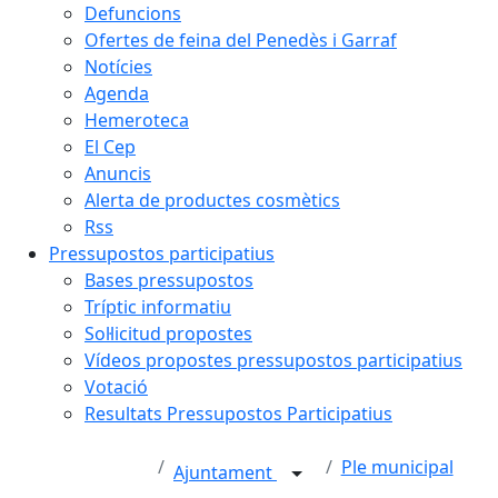
Defuncions
Ofertes de feina del Penedès i Garraf
Notícies
Agenda
Hemeroteca
El Cep
Anuncis
Alerta de productes cosmètics
Rss
Pressupostos participatius
Bases pressupostos
Tríptic informatiu
Sol·licitud propostes
Vídeos propostes pressupostos participatius
Votació
Resultats Pressupostos Participatius
Ple municipal
Ajuntament