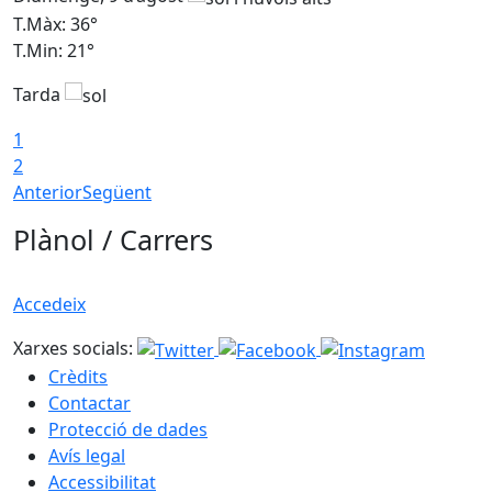
T.Màx: 36°
T
T.Min: 21°
T
Tarda
T
1
2
Anterior
Següent
Plànol / Carrers
Accedeix
Xarxes socials:
Crèdits
Contactar
Protecció de dades
Avís legal
Accessibilitat