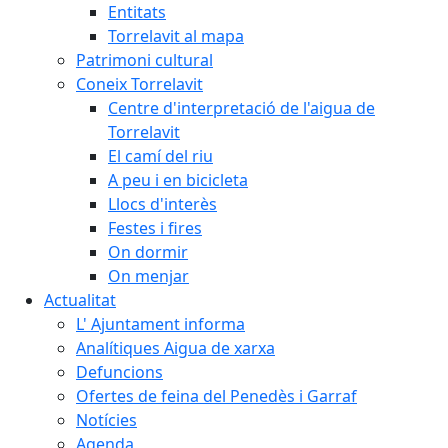
Entitats
Torrelavit al mapa
Patrimoni cultural
Coneix Torrelavit
Centre d'interpretació de l'aigua de
Torrelavit
El camí del riu
A peu i en bicicleta
Llocs d'interès
Festes i fires
On dormir
On menjar
Actualitat
L' Ajuntament informa
Analítiques Aigua de xarxa
Defuncions
Ofertes de feina del Penedès i Garraf
Notícies
Agenda