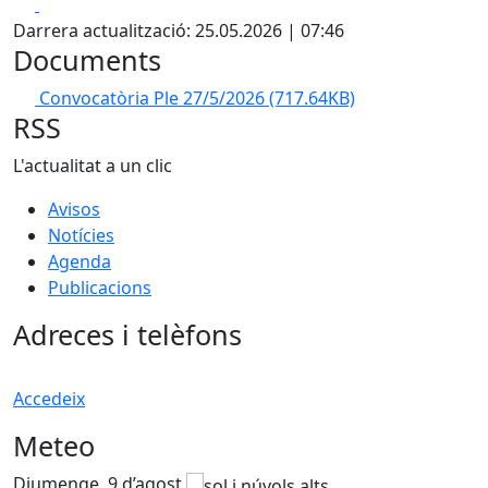
Facebook
X
Darrera actualització: 25.05.2026 | 07:46
Documents
Convocatòria Ple 27/5/2026
(717.64KB)
RSS
L'actualitat a un clic
Avisos
Notícies
Agenda
Publicacions
Adreces i telèfons
Accedeix
Meteo
Diumenge, 9 d’agost
D