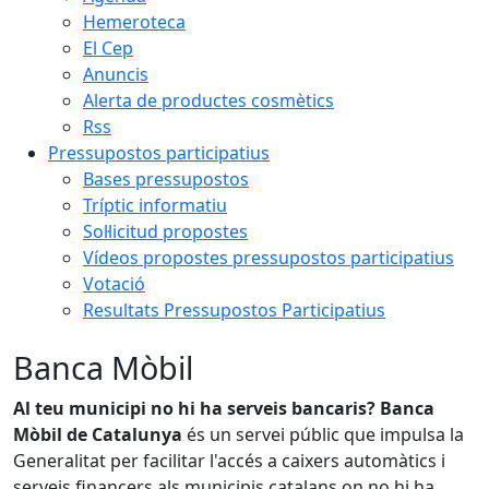
Hemeroteca
El Cep
Anuncis
Alerta de productes cosmètics
Rss
Pressupostos participatius
Bases pressupostos
Tríptic informatiu
Sol·licitud propostes
Vídeos propostes pressupostos participatius
Votació
Resultats Pressupostos Participatius
Banca Mòbil
Al teu municipi no hi ha serveis bancaris? Banca
Mòbil de Catalunya
és un servei públic que impulsa la
Generalitat per facilitar l'accés a caixers automàtics i
serveis financers als municipis catalans on no hi ha