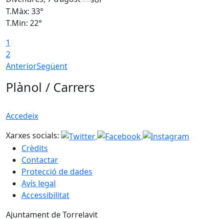
T.Màx: 33°
T
T.Min: 22°
T
1
2
Anterior
Següent
Plànol / Carrers
Accedeix
Xarxes socials:
Crèdits
Contactar
Protecció de dades
Avís legal
Accessibilitat
Ajuntament de Torrelavit