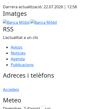
Facebook
X
Darrera actualització: 22.07.2026 | 12:58
Imatges
Banca Mòbil
Banca Mòbil
RSS
L'actualitat a un clic
Avisos
Notícies
Agenda
Publicacions
Adreces i telèfons
Accedeix
Meteo
Divendres, 7 d’agost
D