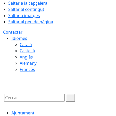
Saltar a la capçalera
Saltar al contingut
Saltar a imatges
Saltar al peu de pàgina
Contactar
Idiomes
Català
Castellà
Anglès
Alemany
Francès
07.08.2026 | 11:40
Cercar:
Ajuntament