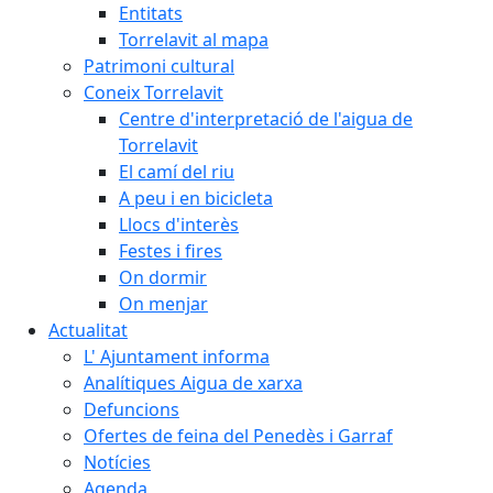
Entitats
Torrelavit al mapa
Patrimoni cultural
Coneix Torrelavit
Centre d'interpretació de l'aigua de
Torrelavit
El camí del riu
A peu i en bicicleta
Llocs d'interès
Festes i fires
On dormir
On menjar
Actualitat
L' Ajuntament informa
Analítiques Aigua de xarxa
Defuncions
Ofertes de feina del Penedès i Garraf
Notícies
Agenda