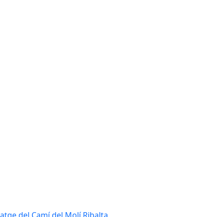
tatge del Camí del Molí Ribalta