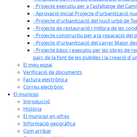
- Projecte executiu per a l'asfaltatge del Camí
- Aprovació inicial Projecte d'urbanització nu
- Projecte d'urbanització del nucli urbà de Te
- Projecte de restauració i millora de les con
- Projecte constructiu per a la reparació del 
- Projecte d'urbanització del carrer Major des 
- Projecte bàsic i executiu per les obres de re
parc de la font de les pubilles i la creació d
El meu espai
Verificació de documents
Factura electrònica
Correu electrònic
El municipi
Introducció
Història
El municipi en xifres
Informació geogràfica
Com arribar