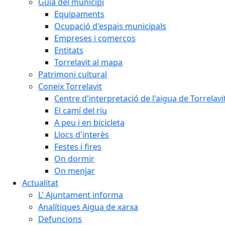
Guia del municipi
Equipaments
Ocupació d'espais municipals
Empreses i comerços
Entitats
Torrelavit al mapa
Patrimoni cultural
Coneix Torrelavit
Centre d'interpretació de l'aigua de Torrelavi
El camí del riu
A peu i en bicicleta
Llocs d'interès
Festes i fires
On dormir
On menjar
Actualitat
L' Ajuntament informa
Analítiques Aigua de xarxa
Defuncions