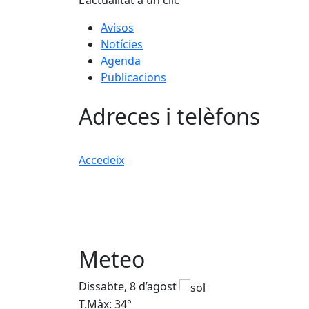
L'actualitat a un clic
Avisos
Notícies
Agenda
Publicacions
Adreces i telèfons
Accedeix
Meteo
Dissabte, 8 d’agost
T.Màx: 34°