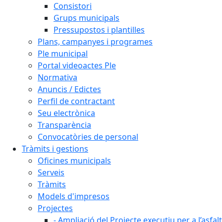
Consistori
Grups municipals
Pressupostos i plantilles
Plans, campanyes i programes
Ple municipal
Portal videoactes Ple
Normativa
Anuncis / Edictes
Perfil de contractant
Seu electrònica
Transparència
Convocatòries de personal
Tràmits i gestions
Oficines municipals
Serveis
Tràmits
Models d'impresos
Projectes
- Ampliació del Projecte executiu per a l’asfal