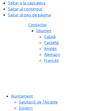
Saltar a la capçalera
Saltar al contingut
Saltar al peu de pàgina
Contactar
Idiomes
Català
Castellà
Anglès
Alemany
Francès
07.08.2026 | 21:33
Ajuntament
Salutació de l'Alcalde
Govern