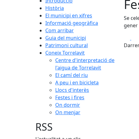
Fe
Introducció
Història
El municipi en xifres
Se cel
Informació geogràfica
gener é
Com arribar
Fa
Guia del municipi
Patrimoni cultural
Darrer
Coneix Torrelavit
Centre d'interpretació de
l'aigua de Torrelavit
El camí del riu
A peu i en bicicleta
Llocs d'interès
Festes i fires
On dormir
On menjar
RSS