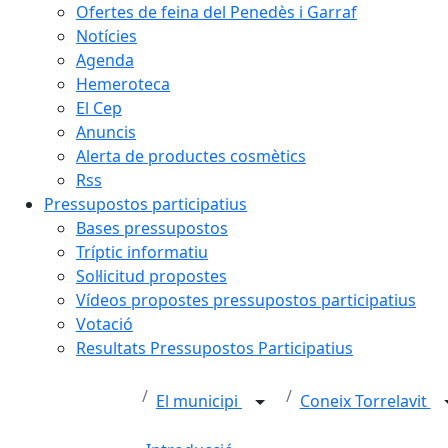
Ofertes de feina del Penedès i Garraf
Notícies
Agenda
Hemeroteca
El Cep
Anuncis
Alerta de productes cosmètics
Rss
Pressupostos participatius
Bases pressupostos
Tríptic informatiu
Sol·licitud propostes
Vídeos propostes pressupostos participatius
Votació
Resultats Pressupostos Participatius
El municipi
Coneix Torrelavit