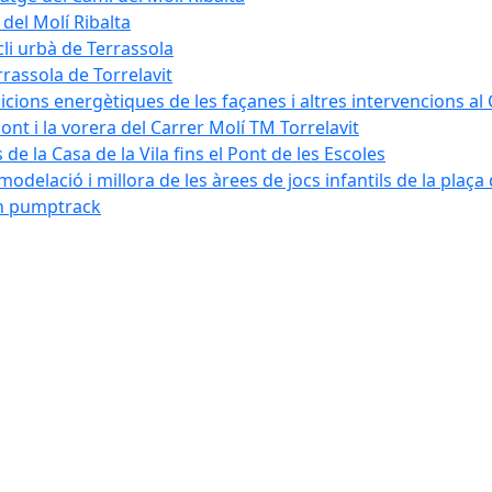
 del Molí Ribalta
cli urbà de Terrassola
rrassola de Torrelavit
dicions energètiques de les façanes i altres intervencions al
pont i la vorera del Carrer Molí TM Torrelavit
de la Casa de la Vila fins el Pont de les Escoles
modelació i millora de les àrees de jocs infantils de la plaça
´un pumptrack