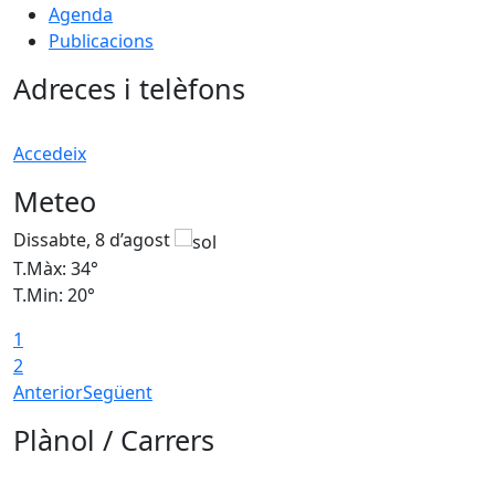
Agenda
Publicacions
Adreces i telèfons
Accedeix
Meteo
Dissabte, 8 d’agost
D
T.Màx: 34°
T
T.Min: 20°
T
1
2
Anterior
Següent
Plànol / Carrers