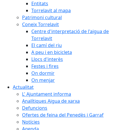
Entitats
Torrelavit al mapa
Patrimoni cultural
Coneix Torrelavit
Centre d'interpretació de l'aigua de
Torrelavit
El camí del riu
A peu i en bicicleta
Llocs d'interès
Festes i fires
On dormir
On menjar
Actualitat
L' Ajuntament informa
Analítiques Aigua de xarxa
Defuncions
Ofertes de feina del Penedès i Garraf
Notícies
Agenda