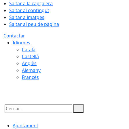
Saltar a la capçalera
Saltar al contingut
Saltar a imatges
Saltar al peu de pàgina
Contactar
Idiomes
Català
Castellà
Anglès
Alemany
Francès
07.08.2026 | 15:56
Cercar:
Ajuntament