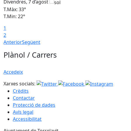
Divendres, 7 d’agost
D
T.Màx: 33°
T
T.Min: 22°
T
1
2
Anterior
Següent
Plànol / Carrers
Accedeix
Xarxes socials:
Crèdits
Contactar
Protecció de dades
Avís legal
Accessibilitat
Ajuntament de Torrelavit