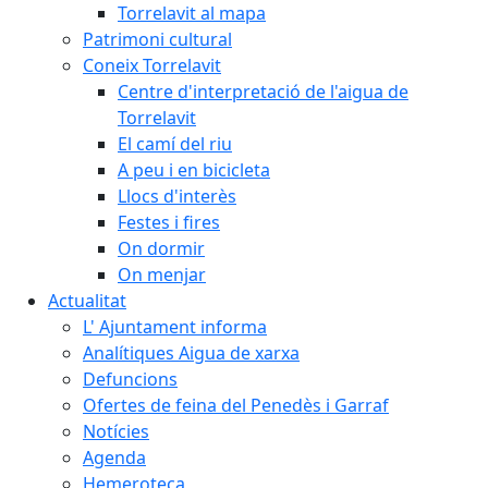
Torrelavit al mapa
Patrimoni cultural
Coneix Torrelavit
Centre d'interpretació de l'aigua de
Torrelavit
El camí del riu
A peu i en bicicleta
Llocs d'interès
Festes i fires
On dormir
On menjar
Actualitat
L' Ajuntament informa
Analítiques Aigua de xarxa
Defuncions
Ofertes de feina del Penedès i Garraf
Notícies
Agenda
Hemeroteca