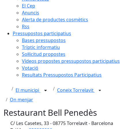
El Cep
Anuncis
Alerta de productes cosmètics
Rss
Pressupostos participatius
Bases pressupostos
Tríptic informatiu
Sol·licitud propostes
Vídeos propostes pressupostos participatius
Votació
Resultats Pressupostos Participatius
El municipi
Coneix Torrelavit
On menjar
Restaurant Bell Penedès
C/ Les Casetes, 33 - 08775 Torrelavit - Barcelona