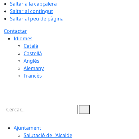
Saltar a la capçalera
Saltar al contingut
Saltar al peu de pàgina
Contactar
Idiomes
Català
Castellà
Anglès
Alemany
Francès
07.08.2026 | 06:36
Cercar:
Ajuntament
Salutació de l'Alcalde