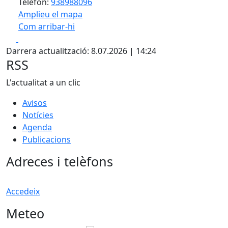
Telèfon:
938988096
Amplieu el mapa
Com arribar-hi
Leaflet
| ©
OpenStreetMap
contributors
Facebook
X
+
Darrera actualització: 8.07.2026 | 14:24
−
RSS
L'actualitat a un clic
Avisos
Notícies
Agenda
Publicacions
Adreces i telèfons
Accedeix
Meteo