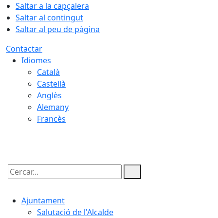
Saltar a la capçalera
Saltar al contingut
Saltar al peu de pàgina
Contactar
Idiomes
Català
Castellà
Anglès
Alemany
Francès
09.08.2026 | 10:52
Cercar:
Ajuntament
Salutació de l'Alcalde