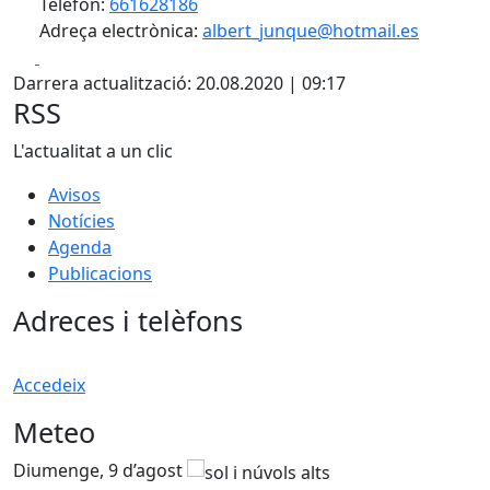
Telèfon:
661628186
Adreça electrònica:
albert_junque@hotmail.es
Facebook
X
Darrera actualització: 20.08.2020 | 09:17
RSS
L'actualitat a un clic
Avisos
Notícies
Agenda
Publicacions
Adreces i telèfons
Accedeix
Meteo
Diumenge, 9 d’agost
D