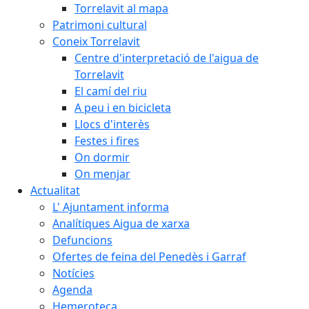
Torrelavit al mapa
Patrimoni cultural
Coneix Torrelavit
Centre d'interpretació de l'aigua de
Torrelavit
El camí del riu
A peu i en bicicleta
Llocs d'interès
Festes i fires
On dormir
On menjar
Actualitat
L' Ajuntament informa
Analítiques Aigua de xarxa
Defuncions
Ofertes de feina del Penedès i Garraf
Notícies
Agenda
Hemeroteca