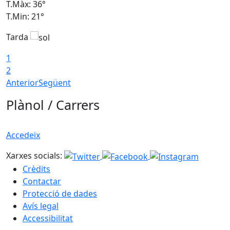
T.Màx: 36°
T
T.Min: 21°
T
Tarda
T
1
2
Anterior
Següent
Plànol / Carrers
Accedeix
Xarxes socials:
Crèdits
Contactar
Protecció de dades
Avís legal
Accessibilitat