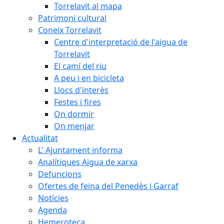
Torrelavit al mapa
Patrimoni cultural
Coneix Torrelavit
Centre d'interpretació de l'aigua de
Torrelavit
El camí del riu
A peu i en bicicleta
Llocs d'interès
Festes i fires
On dormir
On menjar
Actualitat
L' Ajuntament informa
Analítiques Aigua de xarxa
Defuncions
Ofertes de feina del Penedès i Garraf
Notícies
Agenda
Hemeroteca