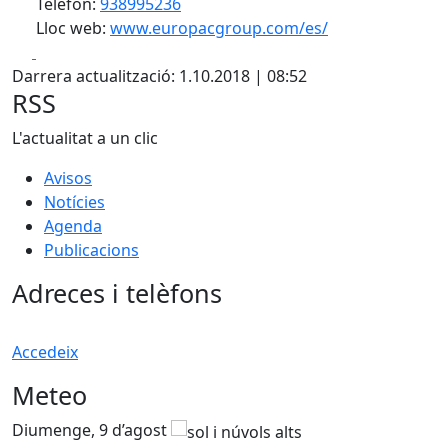
Telèfon:
938995236
Lloc web:
www.europacgroup.com/es/
Facebook
X
Darrera actualització: 1.10.2018 | 08:52
RSS
L'actualitat a un clic
Avisos
Notícies
Agenda
Publicacions
Adreces i telèfons
Accedeix
Meteo
Diumenge, 9 d’agost
D