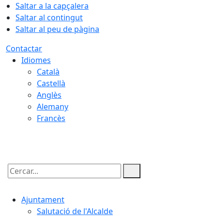
Saltar a la capçalera
Saltar al contingut
Saltar al peu de pàgina
Contactar
Idiomes
Català
Castellà
Anglès
Alemany
Francès
08.08.2026 | 22:51
Cercar:
Ajuntament
Salutació de l'Alcalde