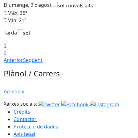
Diumenge, 9 d’agost
D
T.Màx: 36°
T
T.Min: 21°
T
Tarda
T
1
2
Anterior
Següent
Plànol / Carrers
Accedeix
Xarxes socials:
Crèdits
Contactar
Protecció de dades
Avís legal