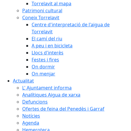
Torrelavit al mapa
Patrimoni cultural
Coneix Torrelavit
Centre d'interpretació de l'aigua de
Torrelavit
El camí del riu
A peu i en bicicleta
Llocs d'interès
Festes i fires
On dormir
On menjar
Actualitat
L' Ajuntament informa
Analítiques Aigua de xarxa
Defuncions
Ofertes de feina del Penedès i Garraf
Notícies
Agenda
Hemeroteca