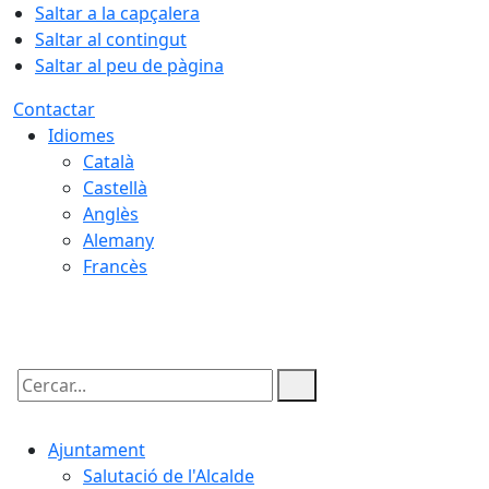
Saltar a la capçalera
Saltar al contingut
Saltar al peu de pàgina
Contactar
Idiomes
Català
Castellà
Anglès
Alemany
Francès
08.08.2026 | 16:23
Cercar:
Ajuntament
Salutació de l'Alcalde