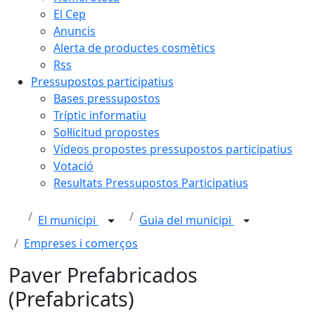
El Cep
Anuncis
Alerta de productes cosmètics
Rss
Pressupostos participatius
Bases pressupostos
Tríptic informatiu
Sol·licitud propostes
Vídeos propostes pressupostos participatius
Votació
Resultats Pressupostos Participatius
El municipi
Guia del municipi
Empreses i comerços
Paver Prefabricados
(Prefabricats)