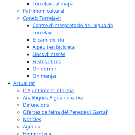
Torrelavit al mapa
Patrimoni cultural
Coneix Torrelavit
Centre d'interpretació de l'aigua de
Torrelavit
El camí del riu
A peu i en bicicleta
Llocs d'interès
Festes i fires
On dormir
On menjar
Actualitat
L' Ajuntament informa
Analítiques Aigua de xarxa
Defuncions
Ofertes de feina del Penedès i Garraf
Notícies
Agenda
Hemeroteca