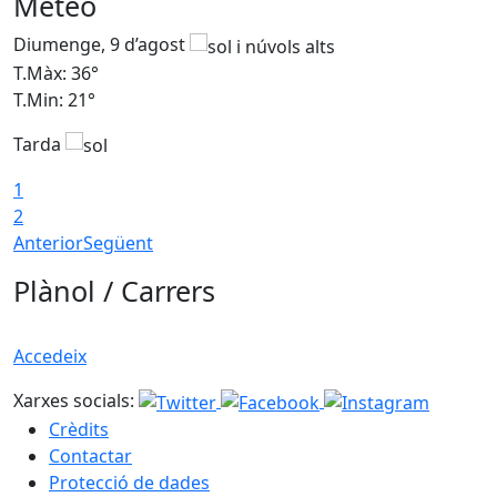
Meteo
Diumenge, 9 d’agost
D
T.Màx: 36°
T
T.Min: 21°
T
Tarda
T
1
2
Anterior
Següent
Plànol / Carrers
Accedeix
Xarxes socials:
Crèdits
Contactar
Protecció de dades