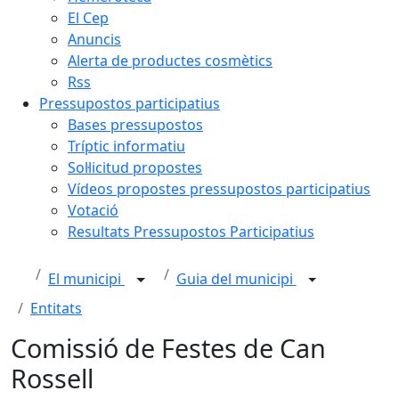
El Cep
Anuncis
Alerta de productes cosmètics
Rss
Pressupostos participatius
Bases pressupostos
Tríptic informatiu
Sol·licitud propostes
Vídeos propostes pressupostos participatius
Votació
Resultats Pressupostos Participatius
El municipi
Guia del municipi
Entitats
Comissió de Festes de Can
Rossell