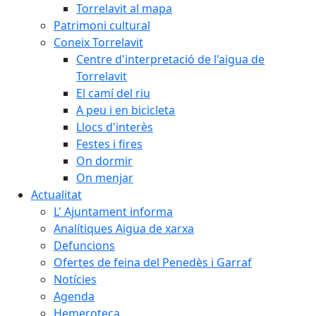
Torrelavit al mapa
Patrimoni cultural
Coneix Torrelavit
Centre d'interpretació de l'aigua de
Torrelavit
El camí del riu
A peu i en bicicleta
Llocs d'interès
Festes i fires
On dormir
On menjar
Actualitat
L' Ajuntament informa
Analítiques Aigua de xarxa
Defuncions
Ofertes de feina del Penedès i Garraf
Notícies
Agenda
Hemeroteca