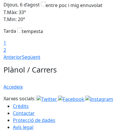
Dijous, 6 d’agost
D
T.Màx: 33°
T
T.Min: 20°
T
Tarda
1
2
Anterior
Següent
Plànol / Carrers
Accedeix
Xarxes socials:
Crèdits
Contactar
Protecció de dades
Avís legal