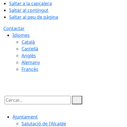
Saltar a la capçalera
Saltar al contingut
Saltar al peu de pàgina
Contactar
Idiomes
Català
Castellà
Anglès
Alemany
Francès
06.08.2026 | 06:05
Cercar:
Ajuntament
Salutació de l'Alcalde