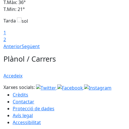
T.Màx: 36°
T
T.Min: 21°
T
Tarda
T
1
2
Anterior
Següent
Plànol / Carrers
Accedeix
Xarxes socials:
Crèdits
Contactar
Protecció de dades
Avís legal
Accessibilitat