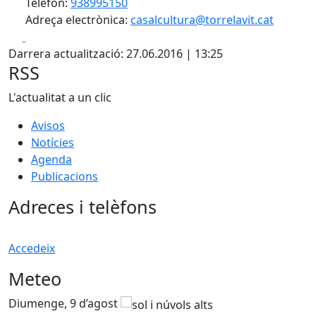
Telèfon:
938995150
Adreça electrònica:
casalcultura@torrelavit.cat
Facebook
X
Darrera actualització: 27.06.2016 | 13:25
RSS
L'actualitat a un clic
Avisos
Notícies
Agenda
Publicacions
Adreces i telèfons
Accedeix
Meteo
Diumenge, 9 d’agost
D