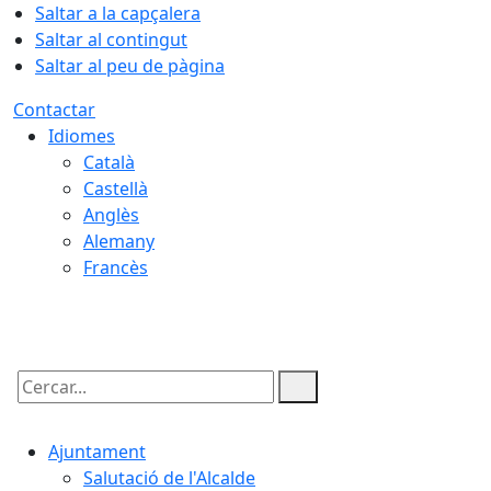
Saltar a la capçalera
Saltar al contingut
Saltar al peu de pàgina
Contactar
Idiomes
Català
Castellà
Anglès
Alemany
Francès
08.08.2026 | 23:55
Cercar:
Ajuntament
Salutació de l'Alcalde