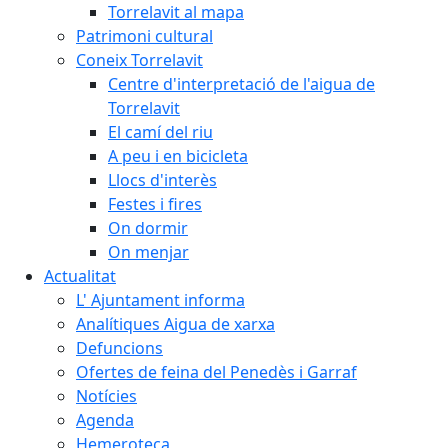
Torrelavit al mapa
Patrimoni cultural
Coneix Torrelavit
Centre d'interpretació de l'aigua de
Torrelavit
El camí del riu
A peu i en bicicleta
Llocs d'interès
Festes i fires
On dormir
On menjar
Actualitat
L' Ajuntament informa
Analítiques Aigua de xarxa
Defuncions
Ofertes de feina del Penedès i Garraf
Notícies
Agenda
Hemeroteca