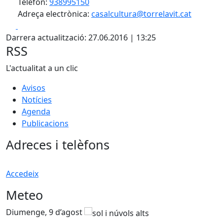
Telèfon:
938995150
Adreça electrònica:
casalcultura@torrelavit.cat
Facebook
X
Darrera actualització: 27.06.2016 | 13:25
RSS
L'actualitat a un clic
Avisos
Notícies
Agenda
Publicacions
Adreces i telèfons
Accedeix
Meteo
Diumenge, 9 d’agost
D