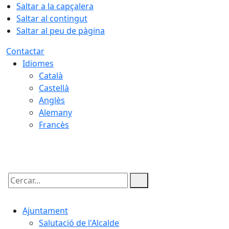
Saltar a la capçalera
Saltar al contingut
Saltar al peu de pàgina
Contactar
Idiomes
Català
Castellà
Anglès
Alemany
Francès
09.08.2026 | 11:18
Cercar:
Ajuntament
Salutació de l'Alcalde