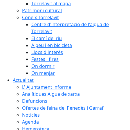
Torrelavit al mapa
Patrimoni cultural
Coneix Torrelavit
Centre d'interpretació de l'aigua de
Torrelavit
El camí del riu
A peu i en bicicleta
Llocs d'interès
Festes i fires
On dormir
On menjar
Actualitat
L' Ajuntament informa
Analítiques Aigua de xarxa
Defuncions
Ofertes de feina del Penedès i Garraf
Notícies
Agenda
Hemeroteca