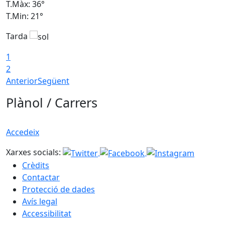
T.Màx: 36°
T
T.Min: 21°
T
Tarda
T
1
2
Anterior
Següent
Plànol / Carrers
Accedeix
Xarxes socials:
Crèdits
Contactar
Protecció de dades
Avís legal
Accessibilitat