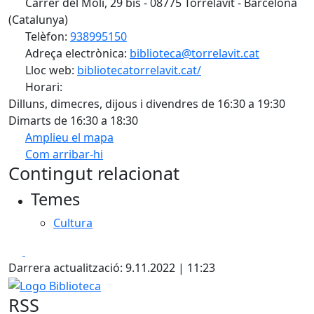
Carrer del Molí, 29 bis - 08775 Torrelavit - Barcelona
(Catalunya)
Telèfon:
938995150
Adreça electrònica:
biblioteca@torrelavit.cat
Lloc web:
bibliotecatorrelavit.cat/
Horari:
Dilluns, dimecres, dijous i divendres de 16:30 a 19:30
Dimarts de 16:30 a 18:30
Amplieu el mapa
Com arribar-hi
Leaflet
| ©
OpenStreetMap
contributors
Contingut relacionat
+
Temes
−
Cultura
Facebook
X
Darrera actualització: 9.11.2022 | 11:23
Logo Biblioteca
RSS