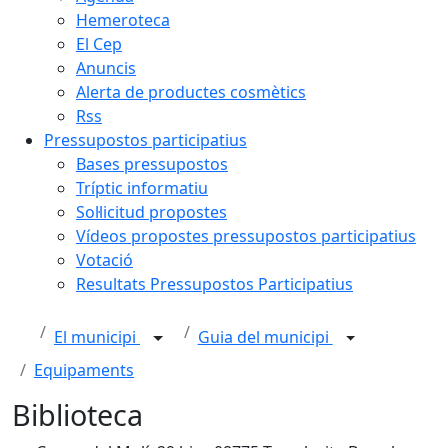
Hemeroteca
El Cep
Anuncis
Alerta de productes cosmètics
Rss
Pressupostos participatius
Bases pressupostos
Tríptic informatiu
Sol·licitud propostes
Vídeos propostes pressupostos participatius
Votació
Resultats Pressupostos Participatius
El municipi
Guia del municipi
Equipaments
Biblioteca