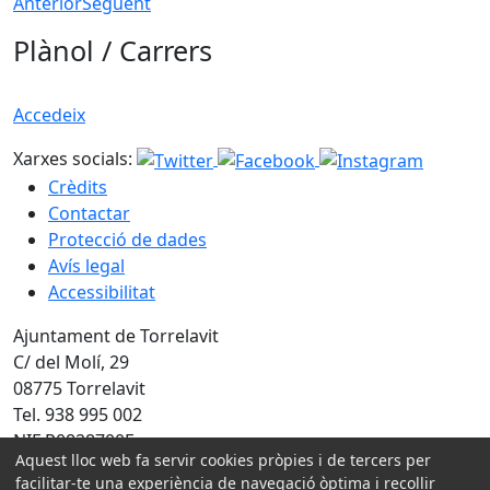
Anterior
Següent
Plànol / Carrers
Accedeix
Xarxes socials:
Crèdits
Contactar
Protecció de dades
Avís legal
Accessibilitat
Ajuntament de Torrelavit
C/ del Molí, 29
08775 Torrelavit
Tel. 938 995 002
NIF P0828700E
Aquest lloc web fa servir cookies pròpies i de tercers per
facilitar-te una experiència de navegació òptima i recollir
Amb la col·laboració de: