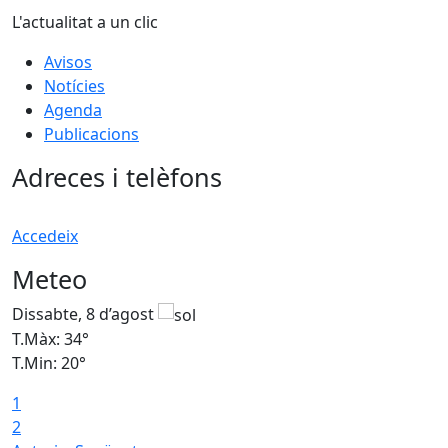
L'actualitat a un clic
Avisos
Notícies
Agenda
Publicacions
Adreces i telèfons
Accedeix
Meteo
Dissabte, 8 d’agost
D
T.Màx: 34°
T
T.Min: 20°
T
1
2