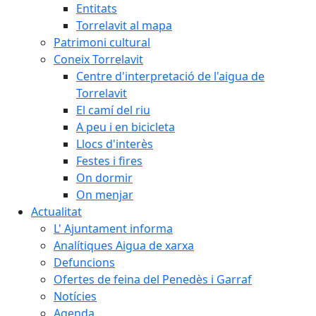
Entitats
Torrelavit al mapa
Patrimoni cultural
Coneix Torrelavit
Centre d'interpretació de l'aigua de
Torrelavit
El camí del riu
A peu i en bicicleta
Llocs d'interès
Festes i fires
On dormir
On menjar
Actualitat
L' Ajuntament informa
Analítiques Aigua de xarxa
Defuncions
Ofertes de feina del Penedès i Garraf
Notícies
Agenda