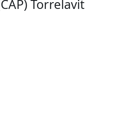
CAP) Torrelavit
Leaflet
| ©
OpenStreetMap
contributors