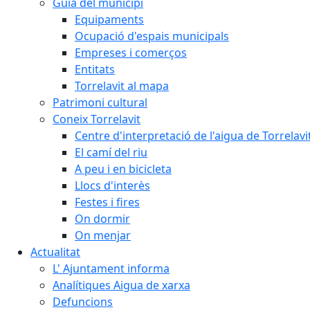
Guia del municipi
Equipaments
Ocupació d'espais municipals
Empreses i comerços
Entitats
Torrelavit al mapa
Patrimoni cultural
Coneix Torrelavit
Centre d'interpretació de l'aigua de Torrelavi
El camí del riu
A peu i en bicicleta
Llocs d'interès
Festes i fires
On dormir
On menjar
Actualitat
L' Ajuntament informa
Analítiques Aigua de xarxa
Defuncions