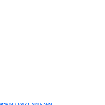
tatge del Camí del Molí Ribalta