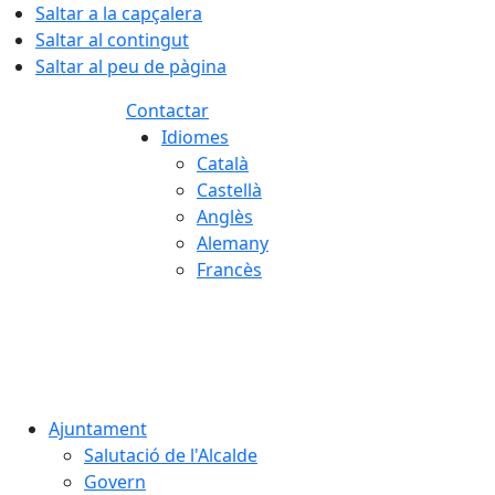
Saltar a la capçalera
Saltar al contingut
Saltar al peu de pàgina
Contactar
Idiomes
Català
Castellà
Anglès
Alemany
Francès
07.08.2026 | 23:00
Ajuntament
Salutació de l'Alcalde
Govern