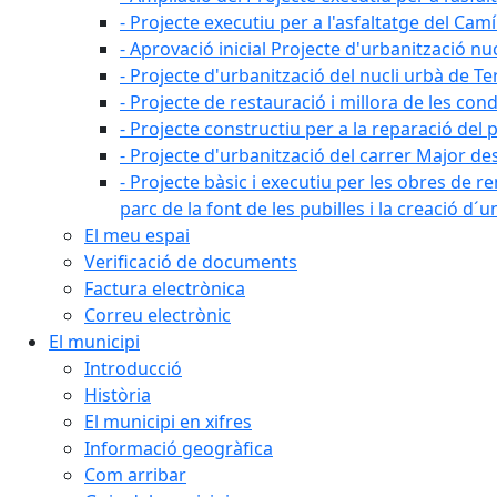
- Projecte executiu per a l'asfaltatge del Camí
- Aprovació inicial Projecte d'urbanització nu
- Projecte d'urbanització del nucli urbà de Te
- Projecte de restauració i millora de les con
- Projecte constructiu per a la reparació del 
- Projecte d'urbanització del carrer Major des 
- Projecte bàsic i executiu per les obres de re
parc de la font de les pubilles i la creació d
El meu espai
Verificació de documents
Factura electrònica
Correu electrònic
El municipi
Introducció
Història
El municipi en xifres
Informació geogràfica
Com arribar