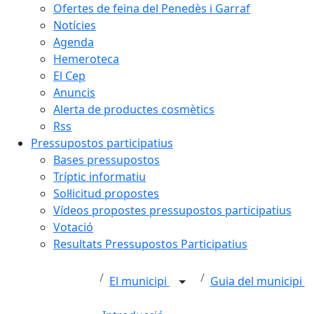
Ofertes de feina del Penedès i Garraf
Notícies
Agenda
Hemeroteca
El Cep
Anuncis
Alerta de productes cosmètics
Rss
Pressupostos participatius
Bases pressupostos
Tríptic informatiu
Sol·licitud propostes
Vídeos propostes pressupostos participatius
Votació
Resultats Pressupostos Participatius
El municipi
Guia del municipi