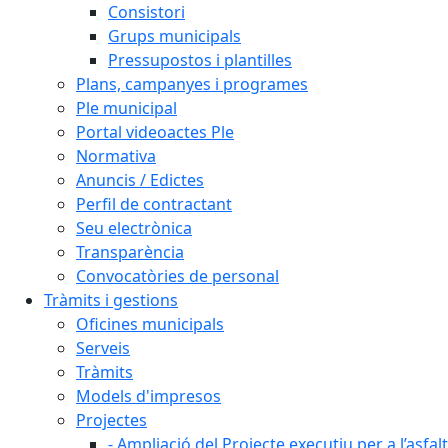
Consistori
Grups municipals
Pressupostos i plantilles
Plans, campanyes i programes
Ple municipal
Portal videoactes Ple
Normativa
Anuncis / Edictes
Perfil de contractant
Seu electrònica
Transparència
Convocatòries de personal
Tràmits i gestions
Oficines municipals
Serveis
Tràmits
Models d'impresos
Projectes
- Ampliació del Projecte executiu per a l’asfal