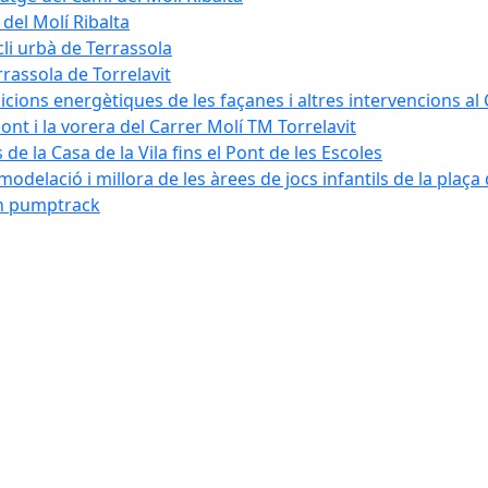
 del Molí Ribalta
cli urbà de Terrassola
rrassola de Torrelavit
dicions energètiques de les façanes i altres intervencions al
pont i la vorera del Carrer Molí TM Torrelavit
de la Casa de la Vila fins el Pont de les Escoles
modelació i millora de les àrees de jocs infantils de la plaça
´un pumptrack