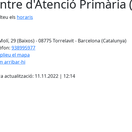
ntre d'Atenció Primària (
teu els
horaris
Molí, 29 (Baixos) - 08775 Torrelavit - Barcelona (Catalunya)
èfon:
938995977
plieu el mapa
 arribar-hi
cebook
X
a actualització: 11.11.2022 | 12:14