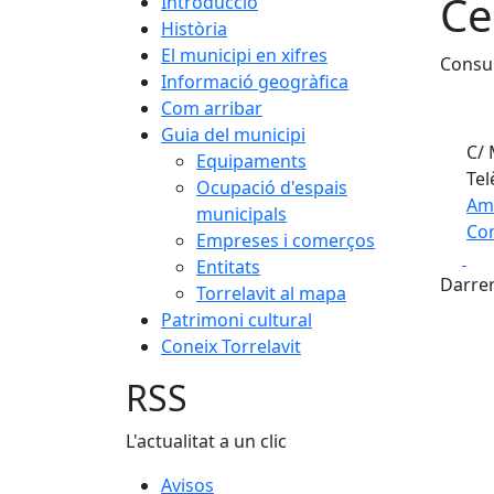
Ce
Introducció
Història
El municipi en xifres
Consul
Informació geogràfica
Com arribar
Guia del municipi
C/ 
Equipaments
Tel
Ocupació d'espais
Am
municipals
Com
Empreses i comerços
Fa
Entitats
+
Darrer
Torrelavit al mapa
−
Patrimoni cultural
Coneix Torrelavit
RSS
L'actualitat a un clic
Avisos