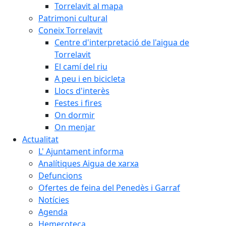
Torrelavit al mapa
Patrimoni cultural
Coneix Torrelavit
Centre d'interpretació de l'aigua de
Torrelavit
El camí del riu
A peu i en bicicleta
Llocs d'interès
Festes i fires
On dormir
On menjar
Actualitat
L' Ajuntament informa
Analítiques Aigua de xarxa
Defuncions
Ofertes de feina del Penedès i Garraf
Notícies
Agenda
Hemeroteca