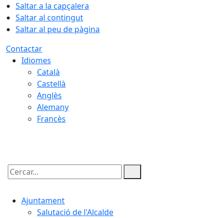
Saltar a la capçalera
Saltar al contingut
Saltar al peu de pàgina
Contactar
Idiomes
Català
Castellà
Anglès
Alemany
Francès
07.08.2026 | 21:36
Cercar:
Ajuntament
Salutació de l'Alcalde