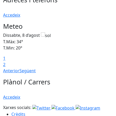
Accedeix
Meteo
Dissabte, 8 d’agost
D
T.Màx: 34°
T
T.Min: 20°
T
1
2
Anterior
Següent
Plànol / Carrers
Accedeix
Xarxes socials:
Crèdits