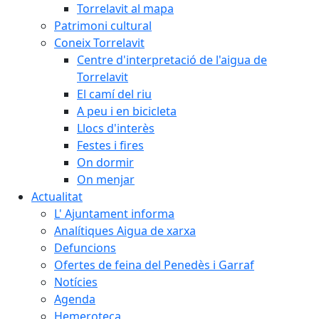
Torrelavit al mapa
Patrimoni cultural
Coneix Torrelavit
Centre d'interpretació de l'aigua de
Torrelavit
El camí del riu
A peu i en bicicleta
Llocs d'interès
Festes i fires
On dormir
On menjar
Actualitat
L' Ajuntament informa
Analítiques Aigua de xarxa
Defuncions
Ofertes de feina del Penedès i Garraf
Notícies
Agenda
Hemeroteca