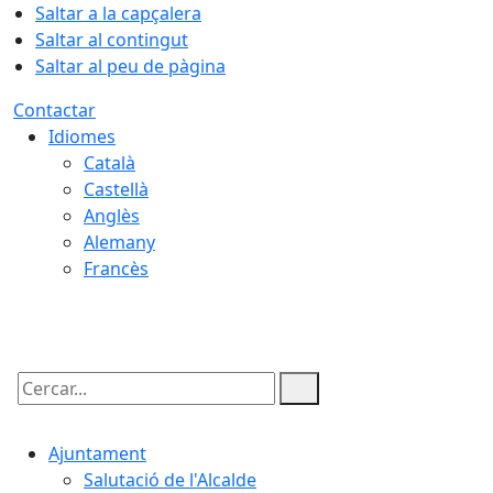
Saltar a la capçalera
Saltar al contingut
Saltar al peu de pàgina
Contactar
Idiomes
Català
Castellà
Anglès
Alemany
Francès
08.08.2026 | 11:05
Cercar:
Ajuntament
Salutació de l'Alcalde