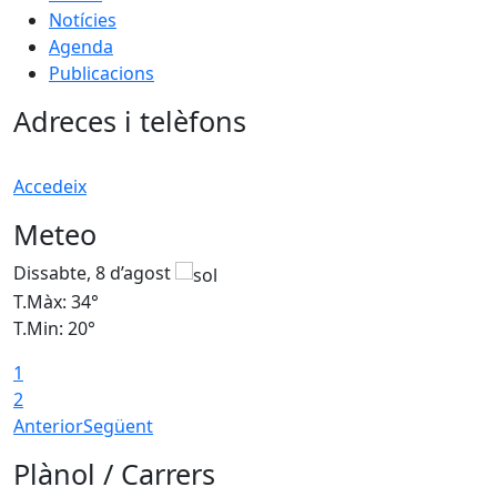
Notícies
Agenda
Publicacions
Adreces i telèfons
Accedeix
Meteo
Dissabte, 8 d’agost
D
T.Màx: 34°
T
T.Min: 20°
T
1
2
Anterior
Següent
Plànol / Carrers