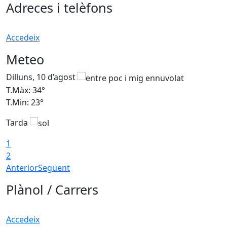
Adreces i telèfons
Accedeix
Meteo
Dilluns, 10 d’agost
D
T.Màx: 34°
T
T.Min: 23°
T
Tarda
T
1
2
Anterior
Següent
Plànol / Carrers
Accedeix