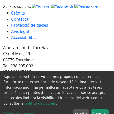
Xarxes socials:
Crèdits
Contactar
Protecció de dades
Avís legal
Accessibilitat
Ajuntament de Torrelavit
C/ del Molí, 29
08775 Torrelavit
Tel. 938 995 002
NIF P0828700E
Aquest lloc web fa servir cookies pròpies i de tercers per
facilitar-te una experiència de navegació òptima i recollir
Amb la col·laboració de:
informació anònima per millorar i adaptar-nos a les teves
preferències i pautes de navegació. Navegar sense acceptar
les cookies limitarà la visibilitat i funcions del web. Podeu
consultar la
política de cookies
.
Configurar opcions
...
Rebutja
Acceptar