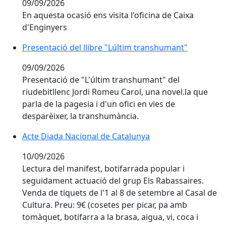
09/09/2026
En aquesta ocasió ens visita l'oficina de Caixa
d'Enginyers
Presentació del llibre "Lúltim transhumant"
Presentació del llibre "Lúltim transhumant"
09/09/2026
Presentació de "L'últim transhumant" del
riudebitllenc Jordi Romeu Carol, una novel.la que
parla de la pagesia i d'un ofici en vies de
desparèixer, la transhumància.
Acte Diada Nacional de Catalunya
Acte Diada Nacional de Catalunya
10/09/2026
Lectura del manifest, botifarrada popular i
seguidament actuació del grup Els Rabassaires.
Venda de tiquets de l'1 al 8 de setembre al Casal de
Cultura. Preu: 9€ (cosetes per picar, pa amb
tomàquet, botifarra a la brasa, aigua, vi, coca i