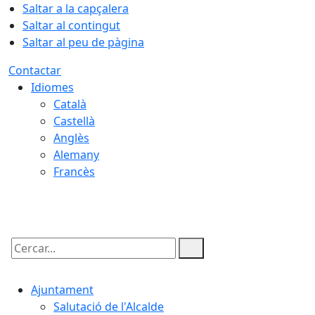
Saltar a la capçalera
Saltar al contingut
Saltar al peu de pàgina
Contactar
Idiomes
Català
Castellà
Anglès
Alemany
Francès
10.08.2026 | 07:58
Cercar:
Ajuntament
Salutació de l'Alcalde