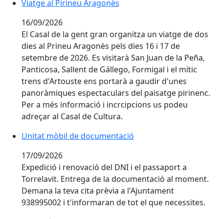
Viatge al Pirineu Aragonès
Viatge al Pirineu Aragonès
16/09/2026
El Casal de la gent gran organitza un viatge de dos
dies al Prineu Aragonès pels dies 16 i 17 de
setembre de 2026. Es visitarà San Juan de la Peña,
Panticosa, Sallent de Gállego, Formigal i el mític
trens d'Artouste ens portarà a gaudir d'unes
panoràmiques espectaculars del paisatge pirinenc.
Per a més informació i incrcipcions us podeu
adreçar al Casal de Cultura.
Unitat mòbil de documentació
Unitat mòbil de documentació
17/09/2026
Expedició i renovació del DNI i el passaport a
Torrelavit. Entrega de la documentació al moment.
Demana la teva cita prèvia a l'Ajuntament
938995002 i t'informaran de tot el que necessites.