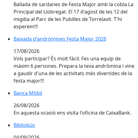
Ballada de sardanes de Festa Major amb la cobla La
Principal del Llobregat. El 17 d'agost de les 12 del
migdia al Parc de les Pubilles de Torrelavit. T'hi
esperem!!!
Baixada d'andròmines Festa Major 2026
Baixada d'andròmines Festa Major 2026
17/08/2026
Vols participar? És molt fàcil. Fes una equip de
màxim 6 persones. Prepara la teva andròmina i vine
a gaudir d'una de les activitats més divertides de la
festa major!!!
Banca Mòbil
Banca Mòbil
26/08/2026
En aquesta ocasió ens visita l'oficina de CaixaBank.
Bibliobús
04/09/2026