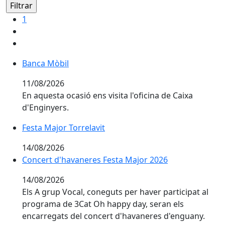
1
Banca Mòbil
Banca Mòbil
11/08/2026
En aquesta ocasió ens visita l'oficina de Caixa
d'Enginyers.
Festa Major Torrelavit
Festa Major Torrelavit
14/08/2026
Concert d'havaneres Festa Major 2026
Concert d'havaneres Festa Major 2026
14/08/2026
Els A grup Vocal, coneguts per haver participat al
programa de 3Cat Oh happy day, seran els
encarregats del concert d'havaneres d'enguany.