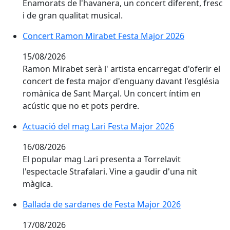
Enamorats de l'havanera, un concert diferent, fresc
i de gran qualitat musical.
Concert Ramon Mirabet Festa Major 2026
Concert Ramon Mirabet Festa Major 2026
15/08/2026
Ramon Mirabet serà l' artista encarregat d'oferir el
concert de festa major d'enguany davant l'església
romànica de Sant Marçal. Un concert íntim en
acústic que no et pots perdre.
Actuació del mag Lari Festa Major 2026
Actuació del mag Lari Festa Major 2026
16/08/2026
El popular mag Lari presenta a Torrelavit
l'espectacle Strafalari. Vine a gaudir d'una nit
màgica.
Ballada de sardanes de Festa Major 2026
Ballada de sardanes de Festa Major 2026
17/08/2026