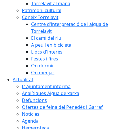
Torrelavit al mapa
Patrimoni cultural
Coneix Torrelavit
Centre d'interpretació de l'aigua de
Torrelavit
El camí del riu
A peu i en bicicleta
Llocs d'interès
Festes i fires
On dormir
On menjar
Actualitat
L' Ajuntament informa
Analítiques Aigua de xarxa
Defuncions
Ofertes de feina del Penedès i Garraf
Notícies
Agenda
Hemeroteca