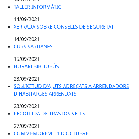
TALLER INFORMÀTIC
TALLER INFORMÀTIC
14/09/2021
XERRADA SOBRE CONSELLS DE SEGURETAT
XERRADA SOBRE CONSELLS DE SEGURETAT
14/09/2021
CURS SARDANES
CURS SARDANES
15/09/2021
HORARI BIBLIOBÚS
HORARI BIBLIOBÚS
23/09/2021
SOL·LICITUD D'AJUTS ADREÇATS A ARRENDADORS
D'HABITATGES ARRENDATS
23/09/2021
RECOLLIDA DE TRASTOS VELLS
RECOLLIDA DE TRASTOS VELLS
27/09/2021
COMMEMOREM L'1 D'OCTUBRE
COMMEMOREM L'1 D'OCTUBRE