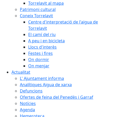
Torrelavit al mapa
Patrimoni cultural
Coneix Torrelavit
Centre d'interpretació de l'aigua de
Torrelavit
El camí del riu
A peu i en bicicleta
Llocs d'interès
Festes i fires
On dormir
On menjar
Actualitat
L' Ajuntament informa
Analítiques Aigua de xarxa
Defuncions
Ofertes de feina del Penedès i Garraf
Notícies
Agenda
Hemeroteca