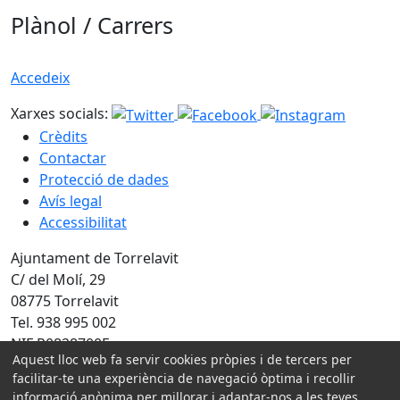
Plànol / Carrers
Accedeix
Xarxes socials:
Crèdits
Contactar
Protecció de dades
Avís legal
Accessibilitat
Ajuntament de Torrelavit
C/ del Molí, 29
08775 Torrelavit
Tel. 938 995 002
NIF P0828700E
Aquest lloc web fa servir cookies pròpies i de tercers per
facilitar-te una experiència de navegació òptima i recollir
Amb la col·laboració de:
informació anònima per millorar i adaptar-nos a les teves