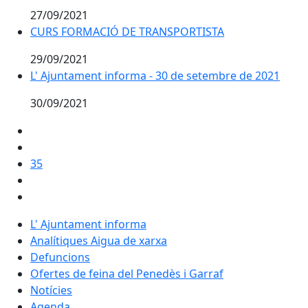
27/09/2021
CURS FORMACIÓ DE TRANSPORTISTA
CURS FORMACIÓ DE TRANSPORTISTA
29/09/2021
L' Ajuntament informa - 30 de setembre de 2021
L' Ajuntament informa - 30 de setembre de 2021
30/09/2021
35
L' Ajuntament informa
Analítiques Aigua de xarxa
Defuncions
Ofertes de feina del Penedès i Garraf
Notícies
Agenda