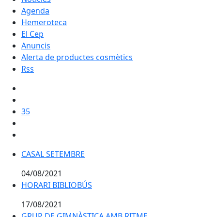
Agenda
Hemeroteca
El Cep
Anuncis
Alerta de productes cosmètics
Rss
35
CASAL SETEMBRE
04/08/2021
HORARI BIBLIOBÚS
HORARI BIBLIOBÚS
17/08/2021
GRUP DE GIMNÀSTICA AMB RITME
GRUP DE GIMNÀSTICA AMB RITME