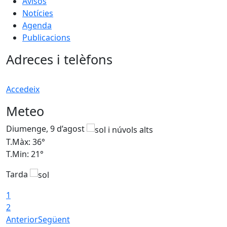
Avisos
Notícies
Agenda
Publicacions
Adreces i telèfons
Accedeix
Meteo
Diumenge, 9 d’agost
D
T.Màx: 36°
T
T.Min: 21°
T
Tarda
T
1
2
Anterior
Següent