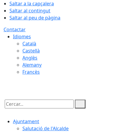
Saltar a la capçalera
Saltar al contingut
Saltar al peu de pàgina
Contactar
Idiomes
Català
Castellà
Anglès
Alemany
Francès
09.08.2026 | 10:14
Cercar:
Ajuntament
Salutació de l'Alcalde