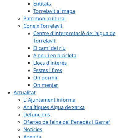
Entitats
Torrelavit al mapa
Patrimoni cultural
Coneix Torrelavit
Centre d'interpretació de l'aigua de
Torrelavit
El camí del riu
A peu i en bicicleta
Llocs d'interès
Festes i fires
On dormir
On menjar
Actualitat
L' Ajuntament informa
Analítiques Aigua de xarxa
Defuncions
Ofertes de feina del Penedès i Garraf
Notícies
Agenda