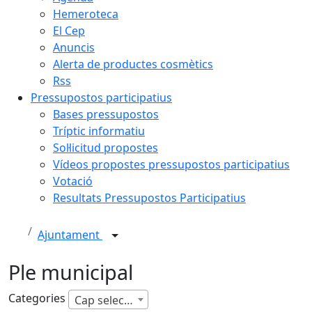
Hemeroteca
El Cep
Anuncis
Alerta de productes cosmètics
Rss
Pressupostos participatius
Bases pressupostos
Tríptic informatiu
Sol·licitud propostes
Vídeos propostes pressupostos participatius
Votació
Resultats Pressupostos Participatius
Ajuntament
Ple municipal
Categories
Cap selecció