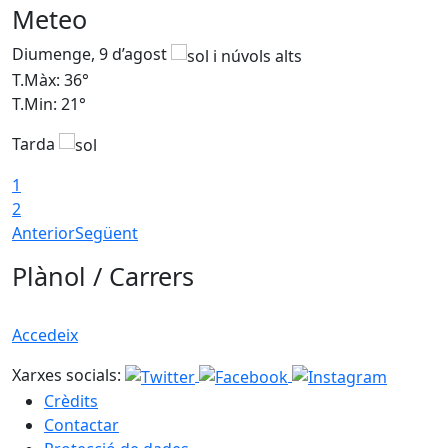
Meteo
Diumenge, 9 d’agost
D
T.Màx: 36°
T
T.Min: 21°
T
Tarda
T
1
2
Anterior
Següent
Plànol / Carrers
Accedeix
Xarxes socials:
Crèdits
Contactar